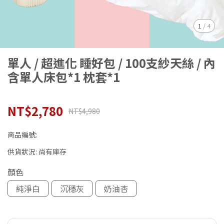
1
/
4
單人 / 超進化 睡好包 / 100支紗天絲 / 內
含單人床包*1 枕套*1
NT$2,780
NT$4,980
商品編號:
供貨狀況:
尚有庫存
顏色
純淨白
沉穩灰
奶油杏