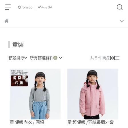
童裝
預設排序
所有篩選條件
共 5 件商品
童 保暖內衣 / 圓領
童 超保暖 /羽絨長版外套